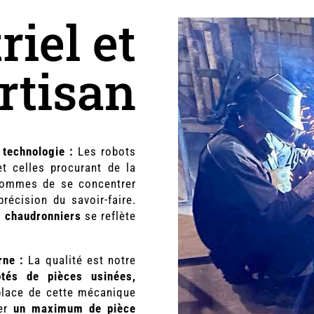
riel et
rtisan
a technologie :
Les robots
t celles procurant de la
 hommes de se concentrer
récision du savoir-faire.
s chaudronniers
se reflète
rne :
La qualité est notre
otés de pièces usinées,
place de cette mécanique
ser
un maximum de pièce