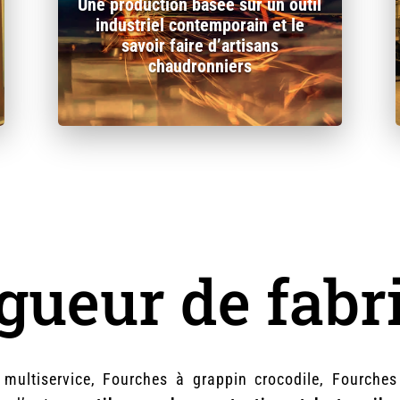
Une production basée sur un outil
industriel contemporain et le
savoir faire d’artisans
chaudronniers
gueur de fabr
ultiservice, Fourches à grappin crocodile, Fourches à