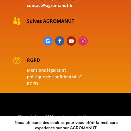
contact@agromanut.fr

Suivez AGROMANUT
t
RGPD
Mentions légales et
politique de confidentialité
RGPD
Site création. EMS e-médias-solutions
Nous utilisons des cookies pour vous offrir la meilleure
www.emsconseil.com
©TOPAGRO/AGROMANUT
expérience sur sur AGROMANUT.
2023