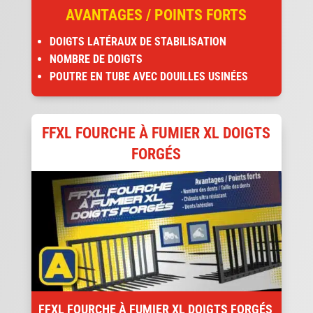
AVANTAGES / POINTS FORTS
DOIGTS LATÉRAUX DE STABILISATION
NOMBRE DE DOIGTS
POUTRE EN TUBE AVEC DOUILLES USINÉES
FFXL FOURCHE À FUMIER XL DOIGTS
FORGÉS
FFXL FOURCHE À FUMIER XL DOIGTS FORGÉS