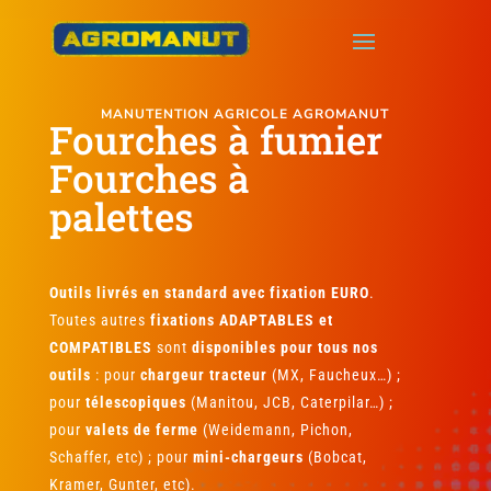
MANUTENTION AGRICOLE AGROMANUT
Fourches à fumier
Fourches à
palettes
Outils livrés en standard avec fixation EURO
.
Toutes autres
fixations ADAPTABLES et
COMPATIBLES
sont
disponibles pour tous nos
outils
: pour
chargeur tracteur
(MX, Faucheux…) ;
pour
télescopiques
(Manitou, JCB, Caterpilar…) ;
pour
valets de ferme
(Weidemann, Pichon,
Schaffer, etc) ; pour
mini-chargeurs
(Bobcat,
Kramer, Gunter, etc).