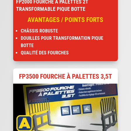
FP2000 FOURCHE À PALETTES 2T
TRANSFORMABLE PIQUE BOTTE
AVANTAGES / POINTS FORTS
CHÂSSIS ROBUSTE
DOUILLES POUR TRANSFORMATION PIQUE
BOTTE
QUALITÉ DES FOURCHES
FP3500 FOURCHE À PALETTES 3,5T