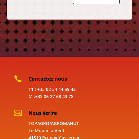

Contactez nous
T1 : +33 02 34 44 59 42
M :+33 06 27 68 43 78

Nous écrire
TOPAGRO/AGROMANUT
Le Moulin à Vent
41310 Prunay-Cassereau