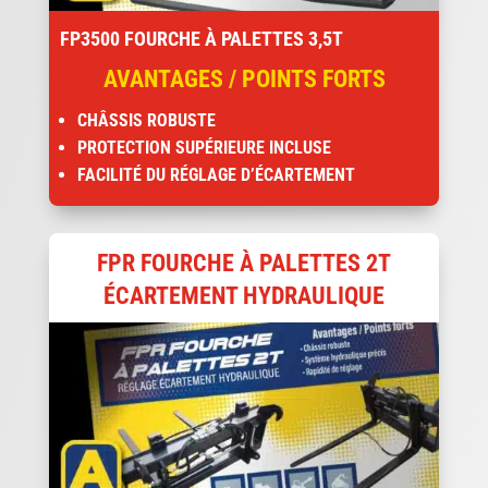
FP3500 FOURCHE À PALETTES 3,5T
AVANTAGES / POINTS FORTS
CHÂSSIS ROBUSTE
PROTECTION SUPÉRIEURE INCLUSE
FACILITÉ DU RÉGLAGE D’ÉCARTEMENT
FPR FOURCHE À PALETTES 2T
ÉCARTEMENT HYDRAULIQUE