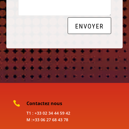
ENVOYER

Contactez nous
T1 : +33 02 34 44 59 42
M :+33 06 27 68 43 78