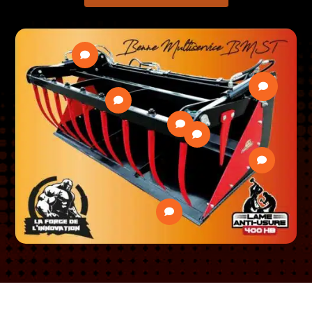






