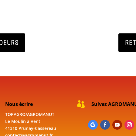
NDEURS
RE

Nous écrire
Suivez AGROMAN
TOPAGRO/AGROMANUT
Le Moulin à Vent
41310 Prunay-Cassereau
contact@agromanut.fr