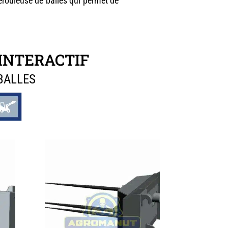
érouleuse de balles qui permet de
INTERACTIF
BALLES