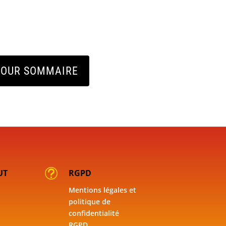
TOUR SOMMAIRE
t
UT
RGPD
Mentions légales et
politique de
confidentialité
RGPD