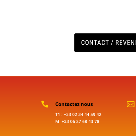
CONTACT / REVE


Contactez nous
T1 : +33 02 34 44 59 42
M :+33 06 27 68 43 78